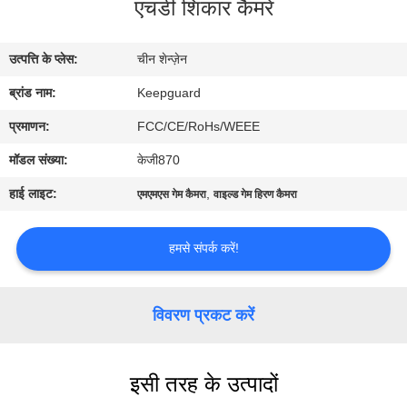
एचडी शिकार कैमरे
का
दौरा
उत्पत्ति के प्लेस:
चीन शेन्ज़ेन
ब्रांड नाम:
Keepguard
गुणवत्ता
नियंत्रण
प्रमाणन:
FCC/CE/RoHs/WEEE
मॉडल संख्या:
केजी870
हमसे
हाई लाइट:
,
एमएमएस गेम कैमरा
वाइल्ड गेम हिरण कैमरा
संपर्क
करें
हमसे संपर्क करें!
समाचार
विवरण प्रकट करें
उद्धरण
इसी तरह के उत्पादों
मांगें