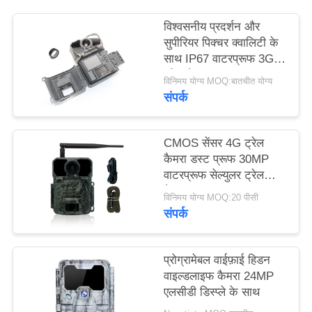
विश्वसनीय प्रदर्शन और
साइटमैप
सुपीरियर पिक्चर क्वालिटी के
साथ IP67 वाटरप्रूफ 3G
ट्रेल कैमरा
गोपनीयता
विनिमय योग्य MOQ:बातचीत योग्य
संपर्क
नीति
CMOS सेंसर 4G ट्रेल
कैमरा डस्ट प्रूफ 30MP
वाटरप्रूफ सेल्युलर ट्रेल
कैमरा
विनिमय योग्य MOQ:20 पीसी
संपर्क
प्रोग्रामेबल वाईफ़ाई हिडन
वाइल्डलाइफ कैमरा 24MP
एलसीडी डिस्प्ले के साथ