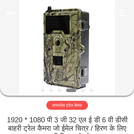
INDUSTRIAL
(
ASIA
)
CO.,LTD.
All
Rights
Reserved.
घर
उत्पाद
विडियो
हमारे
बारे
वायरलेस ट्रेल कैमरा
में
1920 * 1080 पी 3 जी 32 एल ई डी 6 वी डीसी
कारखाने
बाहरी ट्रेल कैमरा जो ईमेल चित्र / हिरण के लिए