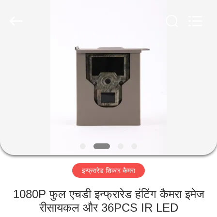
INDUSTRIAL
(
ASIA
)
CO.,LTD.
All
Rights
Reserved.
घर
उत्पाद
विडियो
हमारे
बारे
इन्फ्रारेड शिकार कैमरा
में
1080P फुल एचडी इन्फ्रारेड हंटिंग कैमरा इमेज
कारखाने
रीसायकल और 36PCS IR LED