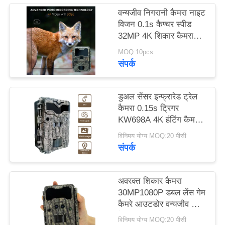
वन्यजीव निगरानी कैमरा नाइट
विजन 0.1s कैप्चर स्पीड
साइटमैप
32MP 4K शिकार कैमरा
वाटरप्रूफ IP67 पशु
MOQ:10pcs
गोपनीयता
अवलोकन कैमरा
संपर्क
नीति
डुअल सेंसर इन्फ्रारेड ट्रेल
कैमरा 0.15s ट्रिगर
KW698A 4K हंटिंग कैमरा
NO GLOW
विनिमय योग्य MOQ:20 पीसी
संपर्क
अवरक्त शिकार कैमरा
30MP1080P डबल लेंस गेम
कैमरे आउटडोर वन्यजीव जाल
के लिए जलरोधक 940nm
विनिमय योग्य MOQ:20 पीसी