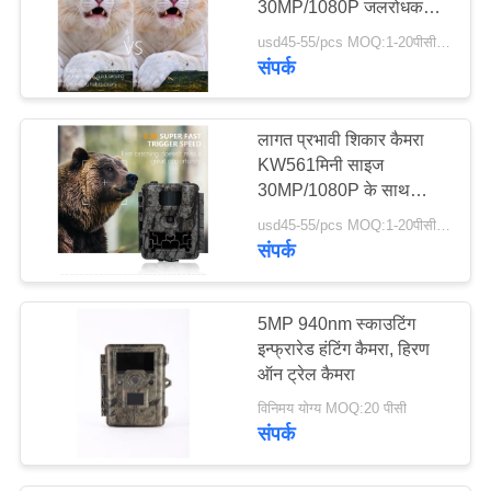
30MP/1080P जलरोधक
IP67 512GB तक 0.3s
usd45-55/pcs MOQ:1-20पीसीएस
जंगली जानवरों के शिकार के
संपर्क
लिए ट्रिगर
लागत प्रभावी शिकार कैमरा
KW561मिनी साइज
30MP/1080P के साथ
512GB तक IP67 वाटरप्रूफ
usd45-55/pcs MOQ:1-20पीसीएस
स्टोरेज 0.3s रिस्पांस गेम ट्रेल
संपर्क
कैमरा
5MP 940nm स्काउटिंग
इन्फ्रारेड हंटिंग कैमरा, हिरण
ऑन ट्रेल कैमरा
विनिमय योग्य MOQ:20 पीसी
संपर्क