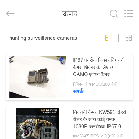
INDUSTRIAL
(
ASIA
उत्पाद
)
CO.,LTD.
All
Rights
Reserved.
घर
hunting surveillance cameras
उत्पाद
IP67 पनरोक शिकार निगरानी
कैमरा शिकार के लिए रंग
विडियो
CAMO एक्शन कैमरा
विनिमय योग्य MOQ:100 पीसी
हमारे
संपर्क
बारे
में
निगरानी कैमरा KW591 दोहरी
सेंसर के साथ कोई चमक
1080P जलरोधक IP67 0.4s
कारखाने
ट्रिगर शिकार के लिए 512GB
usd53-65/PCS MOQ:20 पीसी