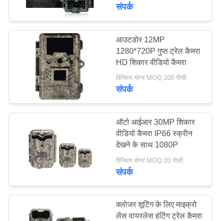
तक भंडारण
का
संपर्क
दौरा
आउटडोर 12MP
1280*720P गुप्त ट्रेल कैमरा
गुणवत्ता
HD शिकार वीडियो कैमरा
नियंत्रण
विनिमय योग्य MOQ:100 पीसी
संपर्क
हमसे
संपर्क
ऑटो आईआर 30MP शिकार
वीडियो कैमरा IP66 स्क्रीन
करें
देखने के साथ 1080P
विनिमय योग्य MOQ:20 पीसी
समाचार
संपर्क
उद्धरण
क्लोजर शूटिंग के लिए माइक्रो
मांगें
लेंस वायरलेस हंटिंग ट्रेल कैमरा