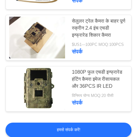
संपर्क
सेलुलर ट्रेल कैमरा के बाहर पूर्ण
स्क्रीन 2.4 इंच एचडी
इन्फ्रारेड शिकार कैमरा
$US1---100PC MOQ:100PCS
संपर्क
1080P फुल एचडी इन्फ्रारेड
हंटिंग कैमरा इमेज रीसायकल
और 36PCS IR LED
विनिमय योग्य MOQ:20 पीसी
संपर्क
हमसे संपर्क करें!