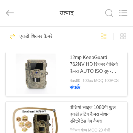
INDUSTRIAL
(
ASIA
उत्पाद
)
CO.,LTD.
All
Rights
Reserved.
घर
199
एचडी शिकार कैमरे
एचडी शिकार कैमरे
उत्पाद
12mp KeepGuard
762NV HD शिकार वीडियो
विडियो
कैमरा AUTO ISO सुपर
फास्ट ट्रिगर टाइम
$us80--100pc MOQ:100PCS
हमारे
संपर्क
77
बारे
में
वीडियो साइज 1080पी फुल
इन्फ्रारेड शिकार कैमरा
एचडी हंटिंग कैमरा मोशन
एक्टिवेटेड गेम कैमरा
कारखाने
विनिमय योग्य MOQ:20 पीसी