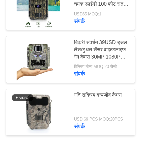
चमक एलईडी 100 फीट रात
रेंज समर्थन सफेद एलईडी
USD85 MOQ:1
साइटमैप
संपर्क
48
गोपनीयता
वायरलेस ट्रेल कैमरा
बिक्री संवर्धन 39USD डुअल
नीति
लेंस/डुअल सेंसर वाइल्डलाइफ
गेम कैमरा 30MP 1080P
No-Glow 940nm With
विनिमय योग्य MOQ:20 पीसी
Day And Night Sensor
संपर्क
44
गति सक्रिय वन्यजीव कैमरा
वाईफ़ाई ब्लूटूथ कैमरा
USD 69 PCS MOQ:20PCS
संपर्क