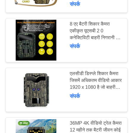
का
संपर्क
दौरा
8 एए बैटरी शिकार कैमरा
37
एकीकृत यूएसबी 2 0
गुणवत्ता
कनेक्टिविटी बाहरी निगरानी के
डिजिटल वन्यजीव कैमरा
नियंत्रण
लिए बिजली और तेजी से डेटा
संपर्क
एक्सेस प्रदान करता है
हमसे
संपर्क
एलसीडी डिस्प्ले शिकार कैमरा
जिसमें अधिकतम वीडियो आकार
करें
1920 x 1080 है जो बाहरी
67
वन्यजीव ट्रैकिंग और सुरक्षा के
संपर्क
समाचार
लिए उपयुक्त है
4जी ट्रेल कैमरा
उद्धरण
36MP 4K वीडियो ट्रेल कैमरा
मांगें
12 महीने तक बैटरी जीवन कोई