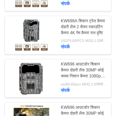
का
संपर्क
दौरा
KW698A शिकार ट्रेल कैमरा
36
दोहरी लेंस 2 सेंसर स्काउटिंग
गुणवत्ता
कैमरा 4K गेम कैमरा रात दृष्टि
डिजिटल वन्यजीव कैमरा
नियंत्रण
USD75-83/PCS MOQ:1-20पीसीएस
संपर्क
हमसे
संपर्क
KW696 आउटडोर शिकार
कैमरा दोहरी लेंस 30MP कोई
करें
चमक निशान कैमरा 1080p
64
रात दृष्टि 512G के लिए
usd55-65/pcs MOQ:1-20पीसीएस
समाचार
संपर्क
4जी ट्रेल कैमरा
उद्धरण
KW696 आउटडोर शिकार
मांगें
कैमरा दोहरी लेंस 30MP कोई