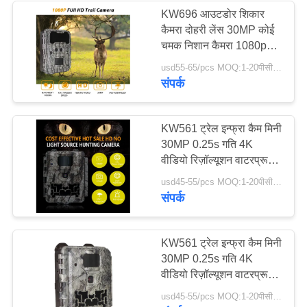
KW696 आउटडोर शिकार
कैमरा दोहरी लेंस 30MP कोई
27
चमक निशान कैमरा 1080p
शिकार कैमरा सहायक
रात दृष्टि 512G के लिए
usd55-65/pcs MOQ:1-20पीसीएस
संपर्क
उपकरण
KW561 ट्रेल इन्फ्रा कैम मिनी
30MP 0.25s गति 4K
वीडियो रिज़ॉल्यूशन वाटरप्रूफ
सीएमओएस सेंसर एसडी मी
19
usd45-55/pcs MOQ:1-20पीसीएस
संपर्क
सेलुलर गेम कैमरा
KW561 ट्रेल इन्फ्रा कैम मिनी
30MP 0.25s गति 4K
वीडियो रिज़ॉल्यूशन वाटरप्रूफ
सीएमओएस सेंसर एसडी मी
usd45-55/pcs MOQ:1-20पीसीएस