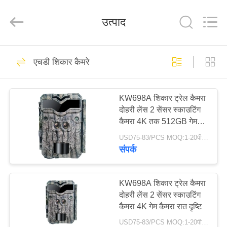
INDUSTRIAL
(
ASIA
उत्पाद
)
CO.,LTD.
All
Rights
Reserved.
घर
196
एचडी शिकार कैमरे
एचडी शिकार कैमरे
उत्पाद
KW698A शिकार ट्रेल कैमरा
दोहरी लेंस 2 सेंसर स्काउटिंग
विडियो
कैमरा 4K तक 512GB गेम
कैमरा रात दृष्टि
USD75-83/PCS MOQ:1-20पीसीएस
हमारे
संपर्क
76
बारे
में
KW698A शिकार ट्रेल कैमरा
इन्फ्रारेड शिकार कैमरा
दोहरी लेंस 2 सेंसर स्काउटिंग
कैमरा 4K गेम कैमरा रात दृष्टि
कारखाने
USD75-83/PCS MOQ:1-20पीसीएस