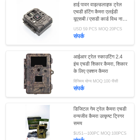
हाई पावर वाइल्डलाइफ ट्रेल
एचडी हंटिंग कैमरा एलईडी
यूएसबी / एसडी कार्ड विथ नाइट
टाइम वर्जन
USD 59 PCS MOQ:20PCS
संपर्क
आईआर ट्रेल स्काउटिंग 2.4
इंच एचडी शिकार कैमरा, शिकार
के लिए एक्शन कैमरा
विनिमय योग्य MOQ:100 पीसी
संपर्क
डिजिटल गेम ट्रेल कैमरा एचडी
वन्यजीव कैमरा उत्कृष्ट ट्रिगर
समय
$US1---100PC MOQ:100PCS