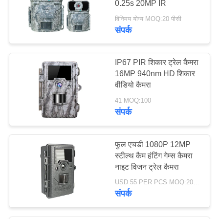
0.25s 20MP IR
10
विनिमय योग्य MOQ:20 पीसी
संपर्क
वन कैमरा
IP67 PIR शिकार ट्रेल कैमरा
16MP 940nm HD शिकार
वीडियो कैमरा
41 MOQ:100
संपर्क
15
थर्मल इमेजिंग मोनोकुलर
फुल एचडी 1080P 12MP
स्टील्थ कैम हंटिंग गेम्स कैमरा
नाइट विजन ट्रेल कैमरा
USD 55 PER PCS MOQ:20 पीसीएस
संपर्क