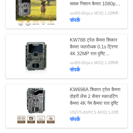
चमक निशान कैमरा 1080p
रात दृष्टि 512G के लिए
usd55-65/pcs MOQ:1-20पीसीएस
साइटमैप
संपर्क
45
गोपनीयता
वायरलेस ट्रेल कैमरा
KW788 ट्रेल कैमरा शिकार
नीति
कैमरा जलरोधक 0.1s ट्रिगर
4K 32MP रात दृष्टि
जलरोधक अवरक्त कैमरा
usd55-65/pcs MOQ:1-20पीसीएस
संपर्क
43
KW698A शिकार ट्रेल कैमरा
दोहरी लेंस 2 सेंसर स्काउटिंग
वाईफ़ाई ब्लूटूथ कैमरा
कैमरा 4K गेम कैमरा रात दृष्टि
USD75-83/PCS MOQ:1-20पीसीएस
संपर्क