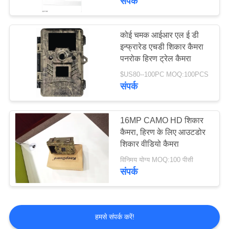
संपर्क
कोई चमक आईआर एल ई डी
इन्फ्रारेड एचडी शिकार कैमरा
पनरोक हिरण ट्रेल कैमरा
$US80--100PC MOQ:100PCS
संपर्क
16MP CAMO HD शिकार
कैमरा, हिरण के लिए आउटडोर
शिकार वीडियो कैमरा
विनिमय योग्य MOQ:100 पीसी
संपर्क
हमसे संपर्क करें!