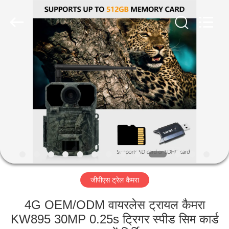
INDUSTRIAL
(
ASIA
)
CO.,LTD.
All
Rights
Reserved.
घर
उत्पाद
विडियो
हमारे
बारे
जीपीएस ट्रेल कैमरा
में
4G OEM/ODM वायरलेस ट्रायल कैमरा
कारखाने
KW895 30MP 0.25s ट्रिगर स्पीड सिम कार्ड