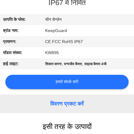
IP67 में निर्मित
का
दौरा
उत्पत्ति के प्लेस:
चीन शेन्ज़ेन
ब्रांड नाम:
KeepGuard
गुणवत्ता
नियंत्रण
प्रमाणन:
CE FCC RoHS IP67
मॉडल संख्या:
KW895
हमसे
हाई लाइट:
,
,
शिकार करना
वन्यजीव कैमरा
वाइल्ड कैमरा 4जी
संपर्क
करें
हमसे संपर्क करें!
समाचार
विवरण प्रकट करें
उद्धरण
इसी तरह के उत्पादों
मांगें