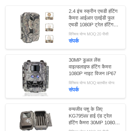
2.4 इंच स्क्रीन एचडी हंटिंग
साइटमैप
कैमरा आईआर एलईडी फुल
एचडी 1080P ट्रेल हंटिंग
कैमरा
गोपनीयता
विनिमय योग्य MOQ:20 पीसी
संपर्क
नीति
30MP डुअल लेंस
वाइल्डलाइफ हंटिंग कैमरा
1080P नाइट विजन IP67
विनिमय योग्य MOQ:बातचीत योग्य
संपर्क
वन्यजीव पशु के लिए
KG795W हाई एंड ट्रेल
हंटिंग कैमरा 30MP 1080P
HD