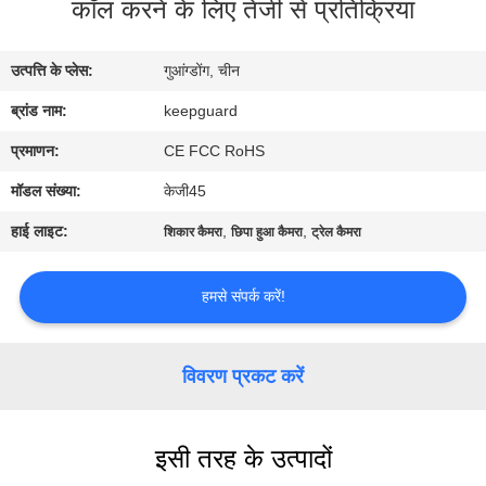
कॉल करने के लिए तेजी से प्रतिक्रिया
का
दौरा
उत्पत्ति के प्लेस:
गुआंग्डोंग, चीन
ब्रांड नाम:
keepguard
गुणवत्ता
नियंत्रण
प्रमाणन:
CE FCC RoHS
मॉडल संख्या:
केजी45
हमसे
हाई लाइट:
,
,
शिकार कैमरा
छिपा हुआ कैमरा
ट्रेल कैमरा
संपर्क
करें
हमसे संपर्क करें!
समाचार
विवरण प्रकट करें
उद्धरण
इसी तरह के उत्पादों
मांगें