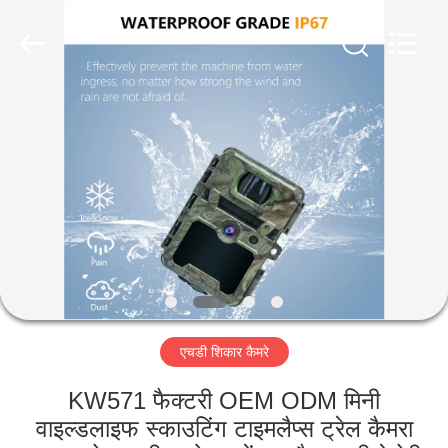
INDUSTRIAL
(
ASIA
)
CO.,LTD.
All
Rights
Reserved.
घर
उत्पाद
विडियो
हमारे
बारे
एचडी शिकार कैमरे
में
KW571 फैक्टरी OEM ODM मिनी
कारखाने
वाइल्डलाइफ स्काउटिंग टाइमलैप्स ट्रेल कैमरा