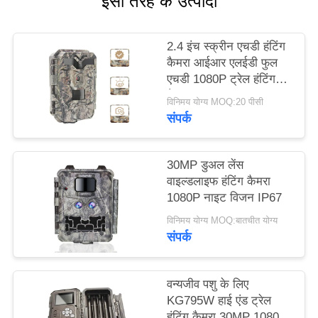
इसी तरह के उत्पादों
साइटमैप
2.4 इंच स्क्रीन एचडी हंटिंग
कैमरा आईआर एलईडी फुल
एचडी 1080P ट्रेल हंटिंग
गोपनीयता
कैमरा
विनिमय योग्य MOQ:20 पीसी
नीति
संपर्क
30MP डुअल लेंस
वाइल्डलाइफ हंटिंग कैमरा
1080P नाइट विजन IP67
विनिमय योग्य MOQ:बातचीत योग्य
संपर्क
वन्यजीव पशु के लिए
KG795W हाई एंड ट्रेल
हंटिंग कैमरा 30MP 1080P