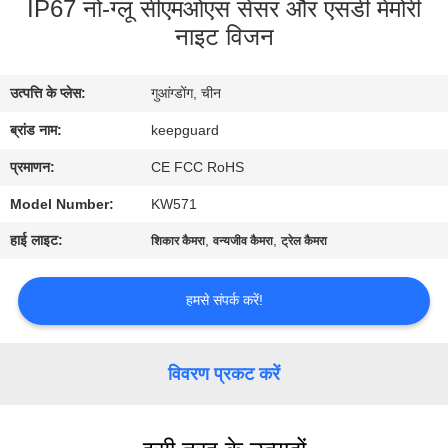
IP67 नो-ग्लू सीएमओएस सेंसर और एसडी मेमोरी
का
नाइट विजन
दौरा
उत्पत्ति के प्लेस:
गुआंग्डोंग, चीन
गुणवत्ता
ब्रांड नाम:
keepguard
नियंत्रण
प्रमाणन:
CE FCC RoHS
हमसे
Model Number:
KW571
संपर्क
हाई लाइट:
,
,
शिकार कैमरा
वन्यजीव कैमरा
ट्रेल कैमरा
करें
हमसे संपर्क करें!
समाचार
विवरण प्रकट करें
उद्धरण
मांगें