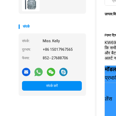
प्र
उत्पाद व
संपर्क
F
एस्ट ट्
संपर्क:
Miss. Kelly
KW698A
कि सभी 
दूरभाष:
+86 15017967565
और बैटर
अलर्ट न
फैक्स:
852--27688706
मॉडल 
प्रभा
संपर्क करें
लेंस