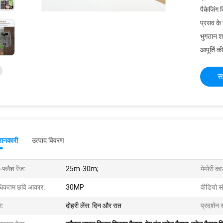
पैकेजिंग 
प्रसव के
भुगतान शर्त
आपूर्ति की
स
जानकारी
उत्पाद विवरण
फ्लैश रेंज:
25m-30m;
मेमोरी कार
िकतम छवि आकार:
30MP
वीडियो स
स:
दोहरी लेंस: दिन और रात
प्रदर्शन 