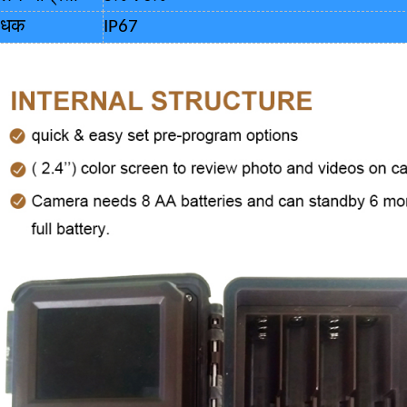
ोधक
IP67