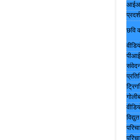
आईआर 
प्रदर्
छवि 
वीडि
पीआ
संवे
प्रति
ट्रिग
गोलीब
वीडिय
विद्युत
परिच
परिचा