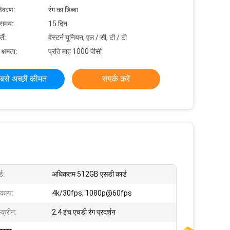
विवरण:
रंग का डिब्बा
 समय:
15 दिन
ें:
वेस्टर्न यूनियन, एल / सी, टी / टी
 क्षमता:
प्रति माह 1000 पीसी
बसे अच्छी कीमत
संपर्क करें
्ड:
अधिकतम 512GB एसडी कार्ड
ंकल्प:
4k/30fps; 1080p@60fps
स्क्रीन:
2.4 इंच एचडी रंग प्रदर्शन