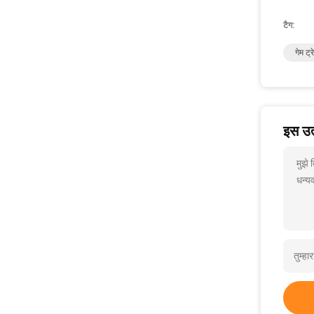
टैग:
गेम ट्
इस उत्
मुझे
धन्यव