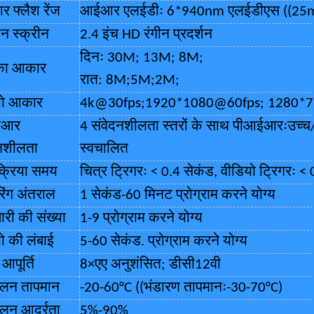
फ्लैश रेंज
आईआर
एलईडीः 6*940nm एलईडीएस ((25
शन स्क्रीन
2.4 इंच HD रंगीन प्रदर्शन
दिनः 30M; 13M; 8M;
का आकार
रात: 8
M;5M;2M;
यो आकार
4k@30fps;1920*1080@60fps; 1280*7
ईआर
4 संवेदनशीलता स्तरों के साथ पीआईआरःउच्च
दनशीलता
स्वचालित
क्रिया समय
चित्र ट्रिगरः < 0.4 सेकंड, वीडियो ट्रिगरः <
रिंग अंतराल
1 सेकंड-60 मिनट प्रोग्राम करने योग्य
ारी की संख्या
1-9 प्रोग्राम करने योग्य
ो की लंबाई
5-60 सेकंड. प्रोग्राम करने योग्य
 आपूर्ति
8×एए अनुशंसित; डीसी12वी
ालन तापमान
-20-60°C ((भंडारण तापमानः-30-70°C)
लन आर्द्रता
5%-90%