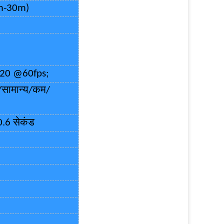
m-30m)
20 @60fps;
/सामान्य/कम/
 0.6 सेकंड