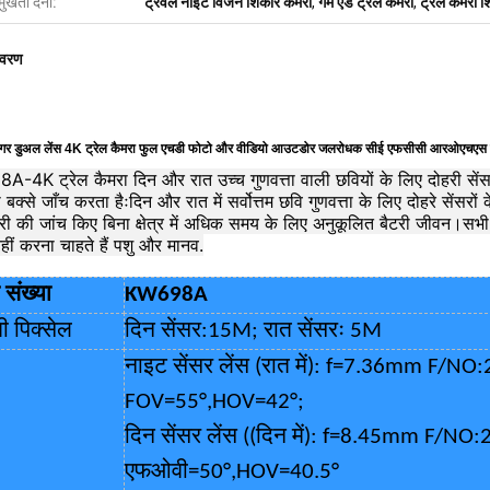
मुखता देना:
ट्रैवल नाइट विजन शिकार कैमरा
,
गेम एंड ट्रेल कैमरा
,
ट्रेल कैमरा 
िवरण
रिगर डुअल लेंस 4K ट्रेल कैमरा फुल एचडी फोटो और वीडियो आउटडोर जलरोधक सीई एफसीसी आरओएचएस 
-4K ट्रेल कैमरा दिन और रात उच्च गुणवत्ता वाली छवियों के लिए दोहरी से
बक्से जाँच करता हैःदिन और रात में सर्वोत्तम छवि गुणवत्ता के लिए दोहरे सेंस
ी की जांच किए बिना क्षेत्र में अधिक समय के लिए अनुकूलित बैटरी जीवन।सभी 
हीं करना चाहते हैं पशु और मानव.
संख्या
KW698A
वी पिक्सेल
दिन सेंसर:15M; रात सेंसरः 5M
नाइट सेंसर लेंस (रात में): f=7.36mm F/NO:
FOV=55°,HOV=42
°;
दिन सेंसर लेंस ((दिन में): f=8.45mm F/NO:
एफओवी=50
°
,HOV=40.5
°